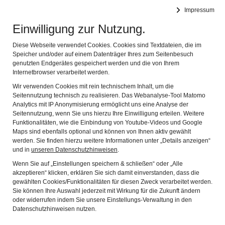
Impressum
Synagoge Memmelsdorf (Ufr.)
Naviga
Einwilligung zur Nutzung.
Diese Webseite verwendet Cookies. Cookies sind Textdateien, die im
JÜDISCHES
Speicher und/oder auf einem Datenträger Ihres zum Seitenbesuch
genutzten Endgerätes gespeichert werden und die von Ihrem
WIRTSCHAFTEN IM
Internetbrowser verarbeitet werden.
Wir verwenden Cookies mit rein technischem Inhalt, um die
LÄNDLICHEN RAUM
Seitennutzung technisch zu realisieren. Das Webanalyse-Tool Matomo
Analytics mit IP Anonymisierung ermöglicht uns eine Analyse der
Seitennutzung, wenn Sie uns hierzu Ihre Einwilligung erteilen. Weitere
Funktionalitäten, wie die Einbindung von Youtube-Videos und Google
Maps sind ebenfalls optional und können von Ihnen aktiv gewählt
Vortrag von Rebekka Denz
werden. Sie finden hierzu weitere Informationen unter „Details anzeigen“
Dienstag, 3. Mai 2022, 19.00 Uhr, Synagoge Gleusdorf
und in
unseren Datenschutzhinweisen
.
Wenn Sie auf „Einstellungen speichern & schließen“ oder „Alle
Der Frage, wie Juden und Jüdinnen im ländlichen Raum ihren
akzeptieren“ klicken, erklären Sie sich damit einverstanden, dass die
gewählten Cookies/Funktionalitäten für diesen Zweck verarbeitet werden.
Lebensunterhalt bestritten, steht im Mittelpunkt des Vortrags.
Sie können Ihre Auswahl jederzeit mit Wirkung für die Zukunft ändern
Juden auf dem Land verdienten ihr Geld zumeist als Hausierer,
oder widerrufen indem Sie unsere Einstellungs-Verwaltung in den
Klein- und Viehhändler. Um 1900 waren jüdische Familien häufig
Datenschutzhinweisen nutzen.
Wegbereiter der Moderne, da sie als erste am Ort Gebraucht-,